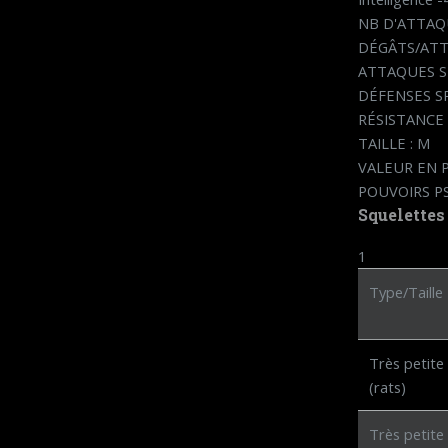
NB D'ATTAQU
DÉGÂTS/ATTAQ
ATTAQUES SP
DÉFENSES SPÉ
RÉSISTANCE 
TAILLE : M
VALEUR EN PX
POUVOIRS PS
Squelettes
1
Type/Taille
Très petite
(rats)
Très petite