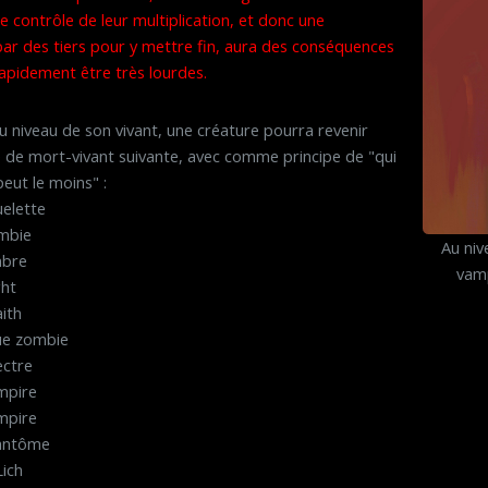
e contrôle de leur multiplication, et donc une
par des tiers pour y mettre fin, aura des conséquences
apidement être très lourdes.
u niveau de son vivant, une créature pourra revenir
 de mort-vivant suivante, avec comme principe de "qui
peut le moins" :
uelette
ombie
Au niv
mbre
vamp
ght
aith
rue zombie
ectre
mpire
mpire
Fantôme
Lich