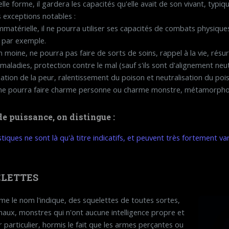
le forme, il gardera les capacités qu'elle avait de son vivant, typiq
s exceptions notables :
matérielle, il ne pourra utiliser ses capacités de combats physique
r par exemple.
n moine, ne pourra pas faire de sorts de soins, rappel à la vie, résu
maladies, protection contre le mal (sauf s'ils sont d'alignement neut
ation de la peur, ralentissement du poison et neutralisation du poi
ne pourra faire charme personne ou charme monstre, métamorpho
de puissance, on distingue :
tiques ne sont là qu'à titre indicatifs, et peuvent très fortement va
ELETTES
e le nom l'indique, des squelettes de toutes sortes,
aux, monstres qui n'ont aucune intelligence propre et
 particulier, hormis le fait que les armes perçantes ou