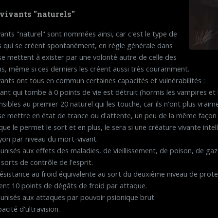
vivants "naturels"
ants "naturel" sont nommées ainsi, car c'est le type de
s qui se créent spontanément, en règle générale dans
s se mettent à exister par une volonté autre de celle des
, même si ces derniers les créent aussi très couramment.
ants ont tous en commun certaines capacités et vulnérabilités :
nt qui tombe à 0 points de vie est détruit (hormis les vampires et les
ensibles au premier 20 naturel qui les touche, car ils n'ont plus vrai
 se mettre en état de trance ou d'attente, un peu de la même façon
e le permet le sort et en plus, le sera si une créature vivante intel
on par niveau du mort-vivant.
munisés aux effets des maladies, de vieillissement, de poison, de ga
sorts de contrôle de l'esprit.
 résistance au froid équivalente au sort du deuxième niveau de protec
vent 10 points de dégâts de froid par attaque.
munisés aux attaques par pouvoir psionique brut.
pacité d'ultravision.