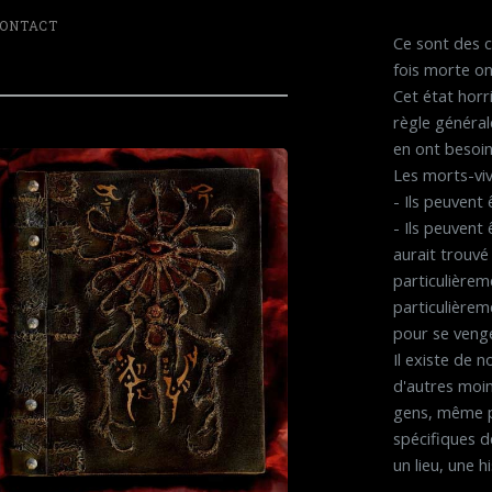
ONTACT
Ce sont des c
fois morte o
Cet état horr
règle général
en ont besoin
Les morts-viv
- Ils peuvent
- Ils peuvent 
aurait trouvé
particulièrem
particulièrem
pour se venge
Il existe de 
d'autres moin
gens, même pa
spécifiques d
un lieu, une h