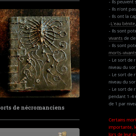
- Ils peuvent
- Ils n'ont p
- Ils ont la c
-
L'eau bénite
- Ils sont po
vivants
de cle
- Ils sont po
morts-vivant
- Le sort de 
niveau du sor
- Le sort de 
niveau du sor
- Le sort de 
pendant 1-4 r
de 1 par nive
orts de nécromanciens
Certains mort
importante, 
lors de leur 