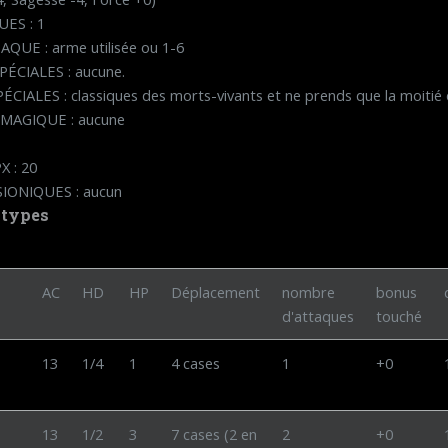
ES : 1
UE : arme utilisée ou 1-6
ÉCIALES : aucune.
CIALES : classiques des morts-vivants et ne prends que la moitié
MAGIQUE : aucune
 : 20
IONIQUES : aucun
 types
AC
HD
HP
Déplacement
nombre
bonus
d'attaques
touché
13
1/4
1
4 cases
1
+0
13
1/2
3
7 cases (2 en
2
+0