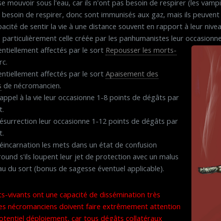
 se mouvoir sous l'eau, car ils n'ont pas besoin de respirer (les vamp
as besoin de respirer, donc sont immunisés aux gaz, mais ils peuvent 
apacité de sentir la vie à une distance souvent en rapport à leur niv
, particulièrement celle créée par les panhumanistes leur occasionn
tentiellement affectés par le sort
Repousser les morts-
rc.
tentiellement affectés par le sort
Apaisement des
s
de nécromancien.
rappel à la vie leur occasionne 1-8 points de dégâts par
t.
résurrection leur occasionne 1-12 points de dégâts par
t.
réincarnation les mets dans un état de confusion
ound s'ils loupent leur jet de protection avec un malus
au du sort (bonus de sagesse éventuel applicable).
s-vivants ont une capacité de dissémination très
les nécromanciens doivent faire extrêmement attention
potentiel déploiement, car tous dégâts collatéraux