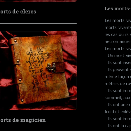
Les morts-
orts de clercs
Les morts-viv
morts-vivant
les cas ou il
nécromanciens
Les morts-viv
- Un mort-viva
- Ils sont ins
- Ils peuvent
même façon qu
mètres de ray
- Ils sont im
sommeil, aux 
- Ils ont une
froid et enlè
- Ils sont im
orts de magicien
- Ils ont la ca