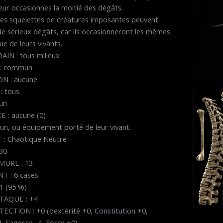
eur occasionnes la moitié des dégâts.
es squelettes de créatures imposantes peuvent
e sérieux dégâts, car ils occasionneront les mêmes
 de leurs vivants.
IN : tous milieux
: commun
N : aucune
: tous
un
 : aucune (0)
n, ou équipement porté de leur vivant.
: Chaotique Neutre
30
MURE : 13
 : 6 cases
1 (95 %)
TAQUE : +4
ECTION : +0 (dextérité +0, Constitution +0,
-4, Sagesse -4, Force +0)