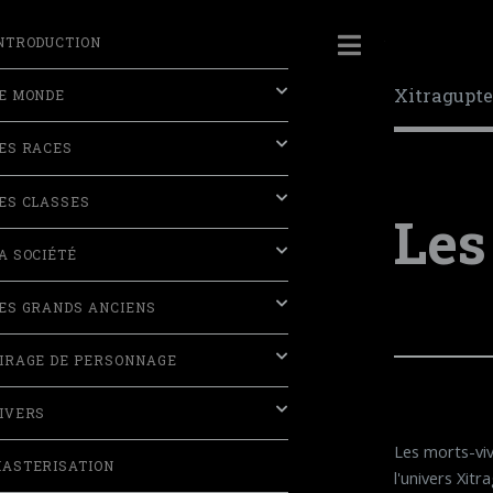
NTRODUCTION
Toggle
Xitragupt
E MONDE
ES RACES
ES CLASSES
Les
A SOCIÉTÉ
ES GRANDS ANCIENS
IRAGE DE PERSONNAGE
IVERS
Les morts-viv
ASTERISATION
l'univers Xitr