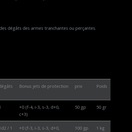
 des dégâts des armes tranchantes ou perçantes.
dégâts
Bonus jets de protection
prix
Poids
1
+0 (f-4, i-3, s-3, d+0,
50 gp
50 gr
c+3)
1d2 / 1
+0 (f-3, i-3, s-3, d+0,
100 gp
1 kg