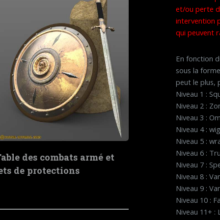
et/ou perte d
intervention 
qui peuvent r
En fonction d
sous la forme
peut le plus, 
Niveau 1 : Sq
Niveau 2 : Z
Niveau 3 : O
Niveau 4 : wi
Niveau 5 : wr
Niveau 6 : T
able des combats armé et
Niveau 7 : Sp
ets de protections
Niveau 8 : Va
Niveau 9 : Va
Niveau 10 : 
Niveau 11+ : 