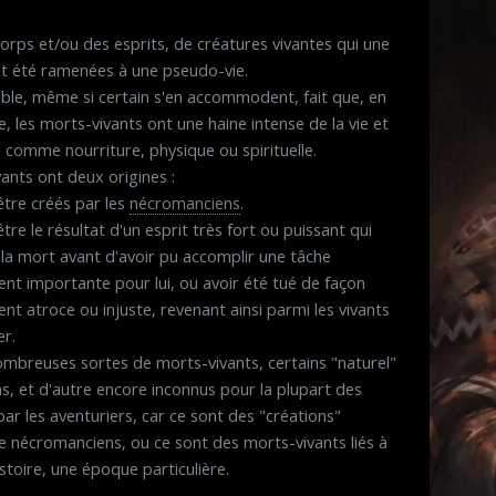
orps et/ou des esprits, de créatures vivantes qui une
nt été ramenées à une pseudo-vie.
ible, même si certain s'en accommodent, fait que, en
e, les morts-vivants ont une haine intense de la vie et
 comme nourriture, physique ou spirituelle.
ants ont deux origines :
 être créés par les
nécromanciens
.
être le résultat d'un esprit très fort ou puissant qui
 la mort avant d'avoir pu accomplir une tâche
ent importante pour lui, ou avoir été tué de façon
ent atroce ou injuste, revenant ainsi parmi les vivants
r.
nombreuses sortes de morts-vivants, certains "naturel"
s, et d'autre encore inconnus pour la plupart des
r les aventuriers, car ce sont des "créations"
e nécromanciens, ou ce sont des morts-vivants liés à
istoire, une époque particulière.