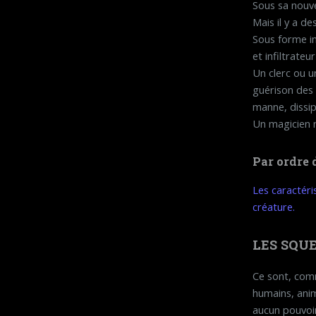
Sous sa nouvel
Mais il y a de
Sous forme im
et infiltrateu
Un clerc ou u
guérison des 
manne, dissip
Un magicien 
Par ordre 
Les caractéris
créature.
LES SQU
Ce sont, comm
humains, anim
aucun pouvoir