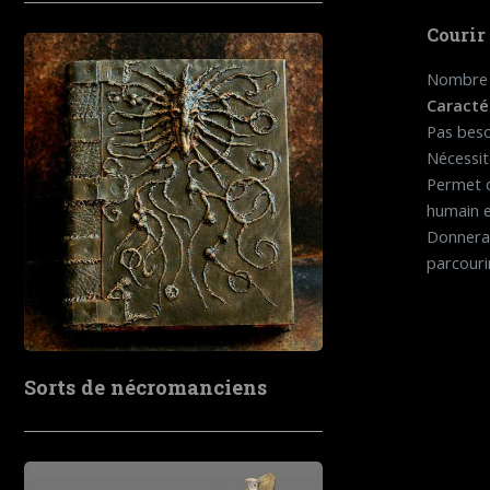
Courir
Nombre d
Caracté
Pas beso
Nécessit
Permet d
humain e
Donnera 
parcouri
Sorts de nécromanciens