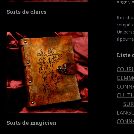
nager, 
Sorts de clercs
Il n'est
compéte
Un perso
Il pourr
Liste
COURI
GEMM
CONNA
CULTU
SUR
-
LANGU
CONNA
Sorts de magicien