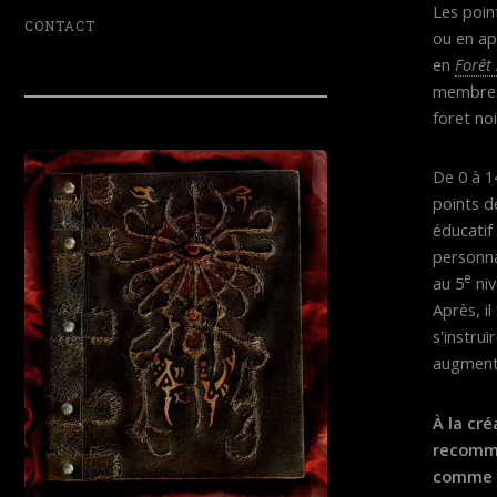
Les poin
CONTACT
ou en ap
en
Forêt
membres 
foret noi
De 0 à 14
points d
éducatif
personna
e
au 5
niv
Après, i
s'instrui
augment
À la cr
recomma
comme na