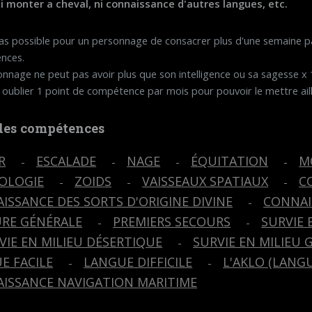
ni monter a cheval, ni connaissance d'autres langues, etc.
 pas possible pour un personnage de consacrer plus d'une semaine 
nces.
nnage ne peut pas avoir plus que son intelligence ou sa sagesse x
a oublier 1 point de compétence par mois pour pouvoir le mettre aill
 des compétences
R
ESCALADE
NAGE
ÉQUITATION
M
-
-
-
-
OLOGIE
ZOIDS
VAISSEAUX SPATIAUX
C
-
-
-
ISSANCE DES SORTS D'ORIGINE DIVINE
CONNAI
-
RE GÉNÉRALE
PREMIERS SECOURS
SURVIE 
-
-
VIE EN MILIEU DÉSERTIQUE
SURVIE EN MILIEU 
-
E FACILE
LANGUE DIFFICILE
L'AKLO (LANGU
-
-
ISSANCE NAVIGATION MARITIME