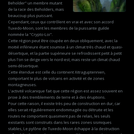
Beholder" un membre mutant
de la race des Beholders, mais
beaucoup plus puissant.
Cependant, ceux qui contrôlent en vrai et avec son accord
Tuxedo-Moon, sont les membres de la puissante guilde
nommée la "Crypto-Loi".
Cette région peut être coupée en deux obliquement, avec la
moitié inférieure étant soumise à un climat très chaud et quasi-
désertique, et la partie supérieure se refroidissent petit à petit
plus l'on se dirige vers le nord-est, mais reste un climat chaud
semi-désertique.
Cette étendue est celle du continent Xitraguptennien,
comportant le plus de volcans en activité et de zones
montagneuses.
L'activité volcanique fait que cette région est assez souvent en
proie à des tremblements de terre et à des éruptions.
Pour cette raison, il existe très peu de construction en dur, car
elles serait régulièrement endommagée ou détruite et les
routes ne comportent quasiment pas de relais, les seuls
existants sont construits dans les rares zones sismiques
stables, Le pylône de Tuxedo-Moon échappe à la destruction