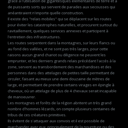
grâce à l'utilisation de gigantesques élémentaires de terre et à
de puissants sorts qui servent de parades aux secousses qui
anéantiraient n'importe quelle construction.
Il existe des "relais mobiles" qui se déplacent sur les routes
pour éviter les catastrophes naturelles, et procurent surtout du
ravitaillement, quelques services annexes et participent à
l'entretien des infrastructures.
Les routes serpentent dans la montagnes, sur leurs flancs ou
au fond des vallées, et ne sont pas très larges, pour cette
raisons aucun grand chariot ou diligence ne peuvent les
emprunter, et les derniers grands relais précédant l'accés à la
zone, servent au transbordement des marchandises et des
personnes dans des attelages de petites taille permettant de
circuler, faisant au mieux une demi douzaine de mètres de
large, et permettant de prendre certains virages en épingle à
cheveux, où un attelage de plus de 4 chevaux serait incapable
de manoeuvrer.
Les montagnes et forêts de la région abritent un très grand
nombre d'hommes lézards, on compte plusieurs centaines de
tribus de ces créatures primitives.
Ils évitent de s'attaquer aux convois et il est possible de
marchander avec eux, principalement de la nourriture ou des