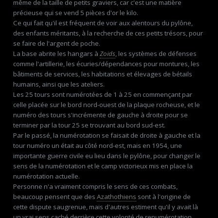
même de la taille de petits graviers, car c'est une matière
précieuse qui se vend 5 pièces d'or le kilo.
Ce qui fait qu'il est fréquent de voir aux alentours du pylône,
des enfants méritants, à la recherche de ces petits trésors, pour
se faire de l'argent de poche.
La base abrite les hangars à
Zoids
, les systèmes de défenses
comme l'artillerie, les écuries/dépendances pour montures, les
bâtiments de services, les habitations et élevages de bétails
humains, ainsi que les ateliers.
Les 25 tours sont numérotées de 1 à 25 en commençant par
celle placée sur le bord nord-ouest de la plaque rocheuse, et le
numéro des tours s'incrémente de gauche à droite pour se
terminer par la tour 25 se trouvant au bord sud-est.
Par le passé, la numérotation se faisait de droite à gauche et la
tour numéro un était au côté nord-est, mais en 1954, une
importante guerre civile eu lieu dans le pylône, pour changer le
sens de la numérotation et le camp victorieux mis en place la
numérotation actuelle.
Personne n'a vraiment compris le sens de ces combats,
beaucoup pensent que des
Azathothiens
sont à l'origine de
cette dispute saugrenue, mais d'autres estiment qu'il y avait là
un vrai sens caché derrière cette volonté de renumérotation.