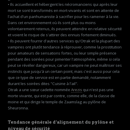
• Ils accueillent et hébergent les nécromanciens qui après leur
mort se sont transformés en mort-vivants et sont en attente de
l'achat d'un panhumaniste à sacrifier pour les ramener à la vie.
Dans cet environnement où ils sont plus ou moins
volontairement retenus, ils peuvent attendre en relative sécurité
et voient le risque de s'attirer des ennuis fortement diminués.
• Ils peuvent fournir d'autres services qu'Otrak et la plupart des
vampires ont plutôt tendance à réprouver, comme la prostitution
pour amateurs de sensations fortes, ou leur simple présence
pendant des soirées pour pimenter l'atmosphère, même si cela
peut se révéler dangereux, car un vampire ne peut maîtriser ses
instincts que jusqu'à un certain point, mais c'est aussi pour cela
que ce type de service est en partie demandé, notamment
durant les soirées dites "Cuisine à l'ail".
Otrak a une sœur cadette nommée
Arezis
qui n'est pas une
morte vivante, qui est par contre, comme elle, de la classe de
moine et qui dirige le temple de Zaamslag au pylône de
Sheuronna.
Tendance générale d'alignement du pylône et
niveau de sécurité