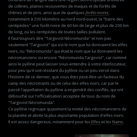
de collines, plaines recouvertes de maquis et de forêts de
chênes et de pins, ainsi que de quelques
forêts-noires
,
notamment à 200 kilomètre au nord nord-ouest, la "barre des
centipèdes" une forêt-noire de 60 km de large et plus de 200 km
de long, où les centipèdes de toutes tailles pullulent.
Il faut toujours dire "Targovist Nécromunda" et non pas
seulement "Targovist" qui est le nom que lui donnaient les elfes
noirs, ou "Nécromunda" qui était le nom que lui donnaient les
nécromanciens ou encore "Nécromunda Targovist", car nommé
ainsi le pylône peut laisser sous-entendre à votre interlocuteur,
pour peu qu'il soit résidant du pylône ou un peu versé dans
l'histoire de ce dernier, que vous êtes peut-être un factieux du
camp des nécromants ou de celui des elfes noirs, car par le
passé l'appellation du pylône a engendré des conflits, qui ont
débouché sur l'officialisation acceptée de tous du nom de
"Targovist Nécromunda".
Ce pylône regroupe quasiment la moitié des nécromanciens de
la planète et abrite la plus importante population d'elfes noirs.
Il est assez dangereux, notamment pour les
Elfes
et les
Nains
.