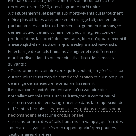
Elle date d'avant la guerre contre les primordiaux et a été
découverte vers 1200, dans la grande forêt noire
Xitraguptenienne, et permet aux morts-vivants qui la touchent
d'être plus difficiles à repousser, et change l'alignement des
panhumanistes qui la touchent vers l'alignement mauvais, ce
dernier pouvoir, étant, comme l'on peut l'imaginer, contre-
productif dans la société des méritants, bien qu'apparemment il
aurait déjà été utilisé depuis que la relique a été retrouvée.
En échange de bétails humains à saigner et de différentes
marchandises dont ils ont besoins, ils offrent les services
suivants :
• Transformer en vampire ceux qui le veulent, en général ceux
qui ont utilisé/subit trop de
sort d'accélération
et qui n'ont plus
de marge de manœuvre face au vieillissement.
Il est par contre extrêmement rare qu'un vampire ainsi
nouvellement crée soit autorisé à intégrer la communauté.
• Ils fournissent de leur sang, qui entre dans la composition de
différentes formules d'
eaux maudites
,
potions de soins pour
nécromanciens
et est une
drogue prisée
.
• Ils transforment des bétails humains en vampyr, qui font des
"monstres" ayant un très bon rapport qualité/prix pour les
gestionnaires d'arènes.