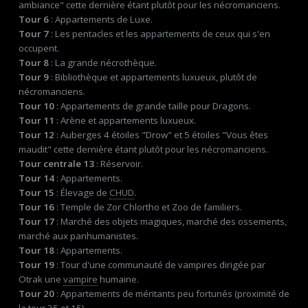
ambiance" cette dernière étant plutôt pour les nécromanciens.
Tour 6
: Appartements de Luxe.
Tour 7
: Les pentacles et les appartements de ceux qui s'en
occupent.
Tour 8
: La grande nécrothèque.
Tour 9
: Bibliothèque et appartements luxueux, plutôt de
nécromanciens.
Tour 10
: Appartements de grande taille pour Dragons.
Tour 11
: Arène et appartements luxueux.
Tour 12
: Auberges 4 étoiles "Drow" et 5 étoiles "Vous êtes
maudit" cette dernière étant plutôt pour les nécromanciens.
Tour centrale 13
: Réservoir.
Tour 14
: Appartements.
Tour 15
: Élevage de
CHUD
.
Tour 16
: Temple de Zor Chlortho et Zoo de familiers.
Tour 17
: Marché des objets magiques, marché des ossements,
marché aux panhumanistes.
Tour 18
: Appartements.
Tour 19
: Tour d'une communauté de vampires dirigée par
Otrak une
vampire
humaine.
Tour 20
: Appartements de méritants peu fortunés (proximité de
la tour 25 et 15).