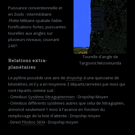
Puissance conventionnelle et
en Zoids : intermédiaire
-Flotte Militaire spatiale faible.
Fortifications fortes, puissantes
tourelles aux angles sur
plusieurs niveaux, couvrant
240°.
Tourelle d'angle de
Relations extra-
Targovist Nécromunda
planétaires
Le pylône possède une aire de
dropship
à une quinzaine de
kilomètres, et il y a en moyenne 3 départs/arrivées par mois qui
sont répartis comme suit :
- Omnibus
Système Xitraguptennien
- Dropship Moyen
- Omnibus différents systèmes autres que celui de Xitragupten,
annoncé seulement 1 mois à l'avance en fonction du
remplissage de la liste d'attente - Dropship moyen
- Direct
Phobos 5834
- Dropship moyen