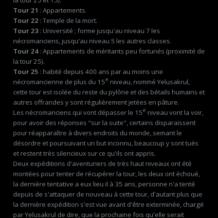
Tour 21
: Appartements.
Tour 22
: Temple de la mort.
Tour 23
: Université ; forme jusqu'au niveau 7 les
nécromanciens, jusqu'au niveau 5 les autres classes.
Tour 24
: Appartements de méritants peu fortunés (proximité de
la tour 25).
Tour 25
: habité depuis 400 ans par au moins une
e
nécromancienne de plus du 15
niveau, nommé Yelusakrul,
cette tour est isolée du reste du pylône et des bétails humains et
autres offrandes y sont régulièrement jetées en pâture.
e
Les nécromanciens qui vont dépasser le 15
niveau vont la voir,
pour avoir des réponses "sur la suite", certains disparaissent
pour réapparaître à divers endroits du monde, semant le
désordre et poursuivant un but inconnu, beaucoup y sont tués
et restent très silencieux sur ce qu'ils ont appris.
Deux expéditions d'aventuriers de très haut niveaux ont été
montées pour tenter de récupérer la tour, les deux ont échoué,
la dernière tentative a eux lieu il à 35 ans, personne n'a tenté
depuis de s'attaquer de nouveau à cette tour, d'autant plus que
la dernière expédition s'est vue avant d'être exterminée, chargé
par Yelusakrul de dire, que la prochaine fois qu'elle serait