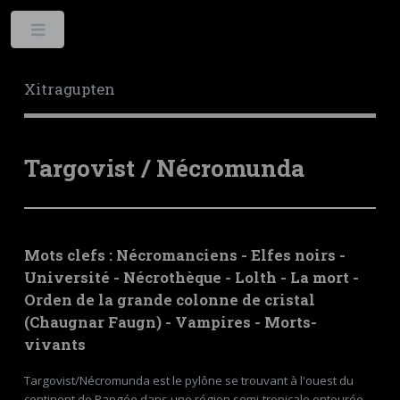
Toggle
Xitragupten
Targovist / Nécromunda
Mots clefs :
Nécromanciens
-
Elfes noirs
-
Université
-
Nécrothèque
-
Lolth
-
La mort
-
Orden
de la grande colonne de cristal
(
Chaugnar Faugn
) -
Vampires
-
Morts-
vivants
Targovist/Nécromunda est le pylône se trouvant à l'ouest du
continent de Pangée dans une région semi-tropicale entourée