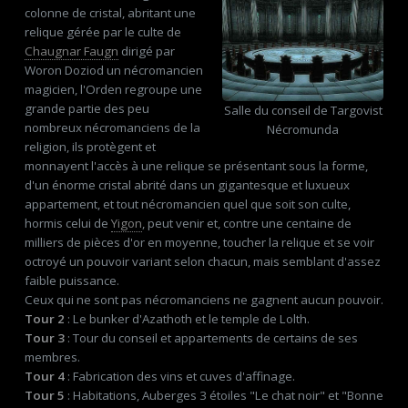
colonne de cristal, abritant une
relique gérée par le culte de
Chaugnar Faugn
dirigé par
Woron Doziod un nécromancien
magicien, l'Orden regroupe une
grande partie des peu
Salle du conseil de Targovist
nombreux nécromanciens de la
Nécromunda
religion, ils protègent et
monnayent l'accès à une relique se présentant sous la forme,
d'un énorme cristal abrité dans un gigantesque et luxueux
appartement, et tout nécromancien quel que soit son culte,
hormis celui de
Yigon
, peut venir et, contre une centaine de
milliers de pièces d'or en moyenne, toucher la relique et se voir
octroyé un pouvoir variant selon chacun, mais semblant d'assez
faible puissance.
Ceux qui ne sont pas nécromanciens ne gagnent aucun pouvoir.
Tour 2
: Le bunker d'Azathoth et le temple de Lolth.
Tour 3
: Tour du conseil et appartements de certains de ses
membres.
Tour 4
: Fabrication des vins et cuves d'affinage.
Tour 5
: Habitations, Auberges 3 étoiles "Le chat noir" et "Bonne