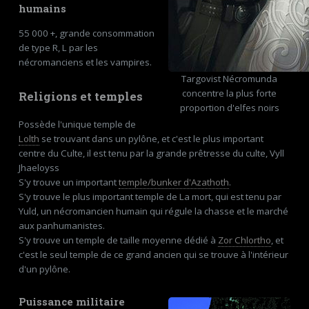
humains
55 000 +, grande consommation
de type R, L par les
nécromanciens et les vampires.
Targovist Nécromunda
concentre la plus forte
Religions et temples
proportion d'elfes noirs
Possède l'unique temple de
Lolth
se trouvant dans un pylône, et c'est le plus important
centre du Culte, il est tenu par la grande prêtresse du culte, Vyll
Jhaeloyss
S'y trouve un important
temple/bunker d'Azathoth
.
S'y trouve le plus important temple de La mort, qui est tenu par
Yuld, un nécromancien humain qui régule la chasse et le marché
aux panhumanistes.
S'y trouve un temple de taille moyenne dédié à
Zor Chlortho
, et
c'est le seul temple de ce grand ancien qui se trouve à l'intérieur
d'un pylône.
Puissance militaire