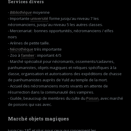
Services divers
-
Bibliothèque
moyenne
- Importante
université
forme jusqu'au niveau 7 les
nécromanciens, jusqu'au niveau 5 les autres classes.
- Mercenariat : bonnes opportunités, nécromanciens / elfes
noirs
- Arènes de petite taille.
-
Nécrothèque
très importante
- Zoo à
familier
: important 4/5
- Marché spécialisé pour nécromants, ossements/cadavres,
panhumanistes, objets magiques et reliques spécifiques à la
classe, organisation et autorisations des expéditions de chasse
de panhumanistes auprès de Yuld au temple de la mort.
- Accueil des nécromanciens morts vivants en attente de
résurrection dans la communauté des vampires.
- Guilde, beaucoup de membres du culte du
Poison
, avec marché
de poisons qui vas avec.
Marché objets magiques
e
Jusqu'au 18
et plus pour ceux qui concernent les