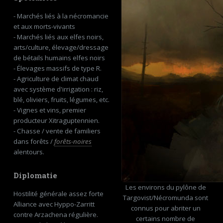
- Marchés liés à la nécromancie
et aux morts-vivants
- Marchés liés aux elfes noirs,
arts/culture, élevage/dressage
de bétails humains elfes noirs
- Élevages massifs de type R.
- Agriculture de climat chaud
avec système d'irrigation : riz,
blé, oliviers, fruits, légumes, etc.
- Vignes et vins, premier
producteur Xitraguptennien.
- Chasse / vente de familiers
dans forêts /
forêts-noires
alentours.
Diplomatie
Les environs du pylône de
Hostilité générale assez forte
Targovist/Nécromunda sont
Alliance avec Hyppo-Zarritt
connus pour abriter un
contre Arzachena régulière.
certains nombre de