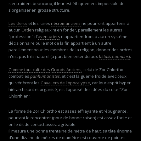
s'entraident beaucoup, il leur est éthiquement impossible de
s'organiser en grosse structure.
Les clercs
et les rares
nécromanciens
ne pourront appartenir à
aucun
Orden
religieux ni en fonder, pareillement les autres
"profession" d'
aventuriers
n'appartiendront à aucun système
décisionnaire ou le mot de la fin appartient à un autre,
pareillement pour les membres de la religion, donner des ordres
n'est pas très naturel (à part bien entendu aux
bétails humains
).
Comme tout culte des
Grands Anciens
, celui de Zor Chlortho
combat les
panhumanistes
, et c'est la guerre froide avec ceux
qui vénèrent les
Cavaliers de l'Apocalypse
, car leur esprit hyper
hiérarchisant et organisé, est l'opposé des idées du culte "Zor
Chlorthien".
La forme de Zor Chlortho est assez effrayante et répugnante,
pourtant le rencontrer (pour de bonne raison) est assez facile et
on le dit de contact assez agréable.
Il mesure une bonne trentaine de mètre de haut, sa tête énorme
d'une dizaine de mètres de diamètre est couverte de pointes