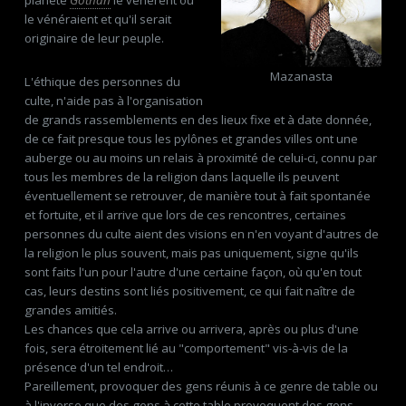
planète
Gothan
le vénèrent ou
le vénéraient et qu'il serait
originaire de leur peuple.
Mazanasta
L'éthique des personnes du
culte, n'aide pas à l'organisation
de grands rassemblements en des lieux fixe et à date donnée,
de ce fait presque tous les pylônes et grandes villes ont une
auberge ou au moins un relais à proximité de celui-ci, connu par
tous les membres de la religion dans laquelle ils peuvent
éventuellement se retrouver, de manière tout à fait spontanée
et fortuite, et il arrive que lors de ces rencontres, certaines
personnes du culte aient des visions en n'en voyant d'autres de
la religion le plus souvent, mais pas uniquement, signe qu'ils
sont faits l'un pour l'autre d'une certaine façon, où qu'en tout
cas, leurs destins sont liés positivement, ce qui fait naître de
grandes amitiés.
Les chances que cela arrive ou arrivera, après ou plus d'une
fois, sera étroitement lié au "comportement" vis-à-vis de la
présence d'un tel endroit…
Pareillement, provoquer des gens réunis à ce genre de table ou
à l'inverse que des gens à cette table provoquent des gens