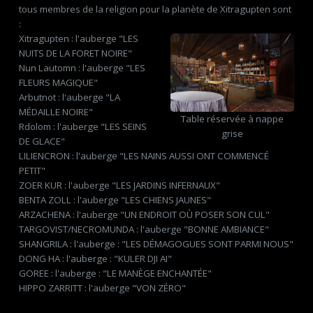
tous membres de la religion pour la planète de Xitragupten sont
:
Xitragupten : l'auberge "LES
NUITS DE LA FORET NOIRE"
Nun Lautomn : l'auberge "LES
FLEURS MAGIQUE"
Arbutnot : l'auberge "LA
MÉDAILLE NOIRE"
Table réservée à nappe
Rdolom : l'auberge "LES SEINS
grise
DE GLACE"
LILIENCRON : l'auberge "LES NAINS AUSSI ONT COMMENCÉ
PETIT"
ZOER KUR : l'auberge "LES JARDINS INFERNAUX"
BENTA ZOLL : l'auberge "LES CHIENS JAUNES"
ARZACHENA : l'auberge "UN ENDROIT OÙ POSER SON CUL"
TARGOVIST/NECROMUNDA : l'auberge "BONNE AMBIANCE"
SHANGRILA : l'auberge : "LES DÉMAGOGUES SONT PARMI NOUS"
DONG HA : l'auberge : "KULER DJI AI"
GOREE : l'auberge : "LE MANÈGE ENCHANTÉE"
HIPPO ZARRITT : l'auberge "VON ZÉRO"