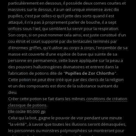
particulièrement en dessous, il possède deux cornes courtes et
massives sur le dessus, il a un œil unique immense avec dix
pupilles, c'est par celles-ci qu'il jette des sorts quand il est
attaqué, il n'a pas à proprement parler de bouche, il a sept
orifices sous l'œil, qui semblent lui servir pour la respiration.
Son corps, si on peut nommer cela ainsi, est juste constitué d'un
cou étroit et court supporté par dix tentacules terminés par
d'énormes griffes, qu'il utilise au corps à corps, l'ensemble de sa
masse est couverte d'une espèce de bave qui suinte de sa
personne en permanence, cette bave appliquée sur la peau a
des pouvoirs hallucinogènes divinatoires et entrent dans la
fabrication de potions dite de
"
Pupilles de Zor Chlortho
".
Cette potion ne peut être créé que par des clercs de la religion
et un des composants est donc de la substance suintant du
dieu.
Créer cette potion se fait dans les mêmes
conditions de création
classique de potions
.
Elle coûte 80.000 gp
Celui qui la boit, gagne le pouvoir de voir pendant une minute
"la vérité", à savoir que toutes les illusions seront démasquées,
les personnes ou monstres polymorphées se montreront pour