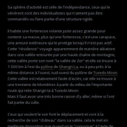
Sa sphère d'activité est celle de l'indépendance, ceux qui le
vénèrent sont des individualistes qui n'aiment pas être
commandés ou faire partie d'une structure rigide.
Il habite une forteresse volante juste assez grande pour
contenir sa masse, plus qu'une forteresse, c'est une carapace,
une armure extérieure qui le protège lorsqu'il n'est pas actif.
Cette "résidence" voyage apparemment de manière aléatoire
dans une vallée entourée par une haute chaîne de montagne,
cette vallée porte son nom "la vallée de Zor" et elle se trouve à
1.500 km à l'est du
pylône
de
Shangri-La
, ou à peu près à la
même distance à l'ouest, sud-ouest du pylône de
Tuxedo Moon
.
Cette vallée est relativement facile d'accès, car elle se trouve à
une trentaine de kilomètres à partir du milieu de l'importante
route qui relie Shangri-la à Tuxedo Moon.
Mais il faut avoir une très bonne raison d'y aller, même si l'ont
fait partie du culte.
Ceux qui veulent le voir font le déplacement et vont à la
recherche de son "château" dans sa vallée, cela le met en
meilleure disposition que quand on le "convoque" à l'aide de